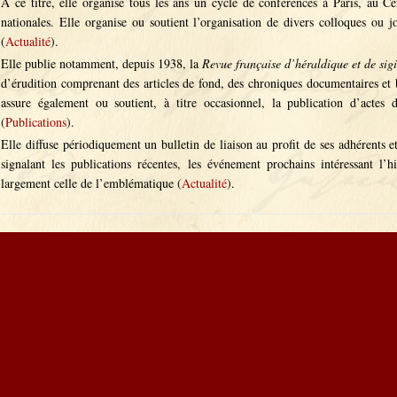
A ce titre, elle organise tous les ans un cycle de conférences à Paris, au C
nationales. Elle organise ou soutient l’organisation de divers colloques ou j
(
Actualité
).
Elle publie notamment, depuis 1938, la
Revue française d’héraldique et de sig
d’érudition comprenant des articles de fond, des chroniques documentaires et bi
assure également ou soutient, à titre occasionnel, la publication d’actes
(
Publications
).
Elle diffuse périodiquement un bulletin de liaison au profit de ses adhérents e
signalant les publications récentes, les événement prochains intéressant l’h
largement celle de l’emblématique (
Actualité
).