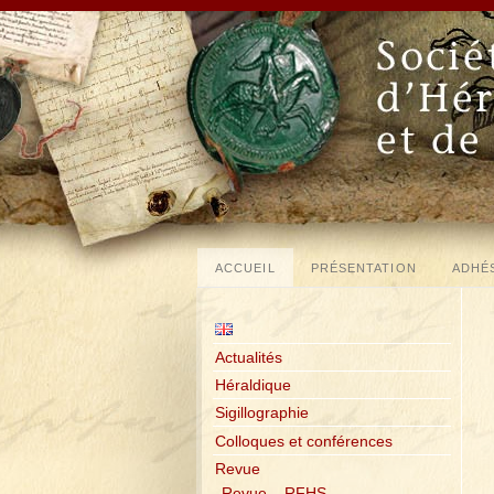
ACCUEIL
PRÉSENTATION
ADHÉ
Actualités
Héraldique
Sigillographie
Colloques et conférences
Revue
Revue – RFHS