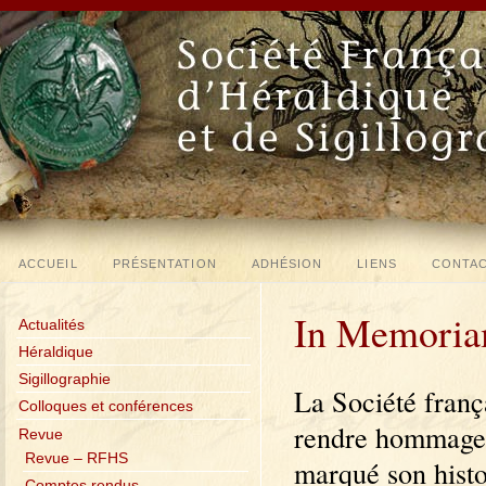
ACCUEIL
PRÉSENTATION
ADHÉSION
LIENS
CONTA
In Memori
Actualités
Héraldique
Sigillographie
La Société franç
Colloques et conférences
rendre hommage d
Revue
Revue – RFHS
marqué son histoi
Comptes rendus