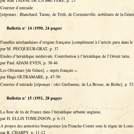
par Jean TAISNE DE LA BRUYERE, p. 25
Courrier d’entraide
[réponses : Blanchard, Taisne, de Trith, de Cormainville, nobiliaire de la Géné
Bulletin n° 14 (1950, 24 pages)
Familles néerlandaises d’origine française [complément à l’article paru dans le 
par M. PECQUEUR-GRAT, p. 37
Etudes d’héraldique médiévale. Contribution à l’héraldique de l’Orient latin,
par Paul ADAM-EVEN, p. 38-46
Les Oltramare [de Gênes], « sujets français »,
par Hugo OLTRAMARE, p. 47-50
Courrier d’entraide [réponses : (de) Guillaume, de La Brosse, de Rothe], p. 52
Bulletin n° 15 (1951, 28 pages)
La fleur de lis de France dans l’héraldique urbaine anglaise,
par H. ELLIS TOMLINSON, p. 6-11
A propos des armoiries bourgeoises [en Franche-Comté sous le règne de Louis
par R. CHARPY, p. 11-12