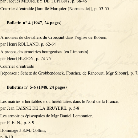
par Jacques MEURGEY DE TUPIGNY, p. 38-46
Courrier d’entraide [famille Marquier (Normandie)], p. 53-55
Bulletin n° 4 (1947, 24 pages)
Armoiries de chevaliers du Croissant dans l’église de Robion,
par Henri ROLLAND, p. 62-64
A propos des armoiries bourgeoises [en Limousin],
par Henri HUGON, p. 74-75
Courrier d’entraide
[réponses : Schetz de Grobbendonck, Foucher, de Rancourt, Mgr Sibour], p. 
Bulletins n° 5-6 (1948, 24 pages)
Les mairies « héritables » ou héréditaires dans le Nord de la France,
par Jean TAISNE DE LA BRUYERE, p. 5-8
Les armoiries épiscopales de Mgr Daniel Lemonnier,
par P. E. N., p. 8-9
Hommage à S.M. Collins,
p. 9-10