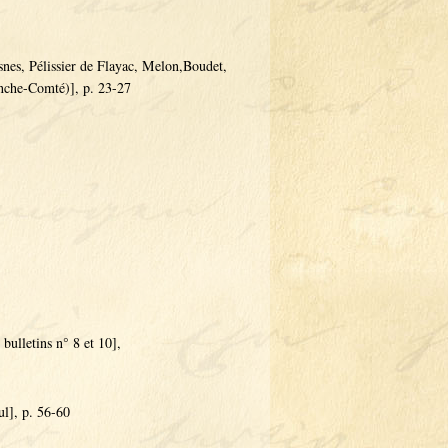
snes, Pélissier de Flayac, Melon,Boudet,
anche-Comté)], p. 23-27
bulletins n° 8 et 10],
ul], p. 56-60