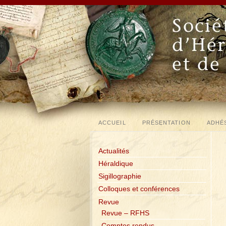
ACCUEIL
PRÉSENTATION
ADHÉ
Actualités
Héraldique
Sigillographie
Colloques et conférences
Revue
Revue – RFHS
Comptes rendus