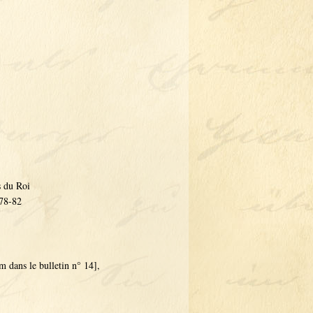
s du Roi
 78-82
m dans le bulletin n° 14],