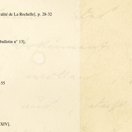
ralité de La Rochelle], p. 28-32
bulletin n° 13],
-55
 XIV],