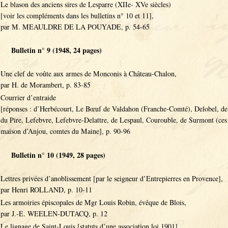
Le blason des anciens sires de Lesparre (XIIe- XVe siècles)
[voir les compléments dans les bulletins n° 10 et 11],
par M. MEAULDRE DE LA POUYADE, p. 54-65
Bulletin n° 9 (1948, 24 pages)
Une clef de voûte aux armes de Monconis à Château-Chalon,
par H. de Morambert, p. 83-85
Courrier d’entraide
[réponses : d’Herbécourt, Le Bœuf de Valdahon (Franche-Comté), Delobel, de
du Pire, Lefebvre, Lefebvre-Delattre, de Lespaul, Courouble, de Surmont (ces 
maison d’Anjou, comtes du Maine], p. 90-96
Bulletin n° 10 (1949, 28 pages)
Lettres privées d’anoblissement [par le seigneur d’Entrepierres en Provence],
par Henri ROLLAND, p. 10-11
Les armoiries épiscopales de Mgr Louis Robin, évêque de Blois,
par J.-E. WEELEN-DUTACQ, p. 12
Le lignage de Saint-Louis [statuts d’une association loi 1901],