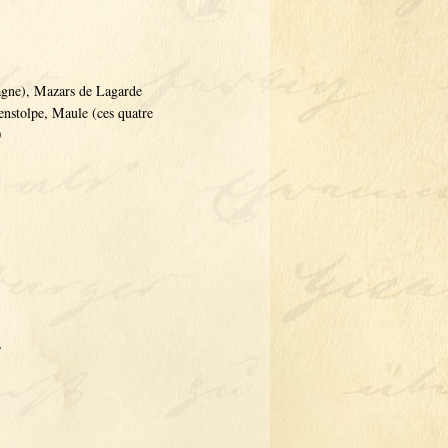
agne), Mazars de Lagarde
enstolpe, Maule (ces quatre
0
,