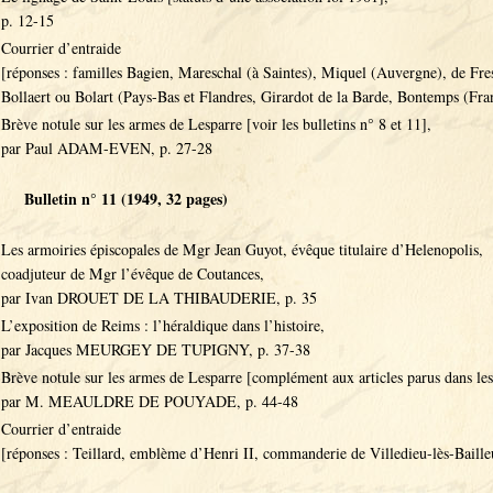
p. 12-15
Courrier d’entraide
[réponses : familles Bagien, Mareschal (à Saintes), Miquel (Auvergne), de Fre
Bollaert ou Bolart (Pays-Bas et Flandres, Girardot de la Barde, Bontemps (Fr
Brève notule sur les armes de Lesparre [voir les bulletins n° 8 et 11],
par Paul ADAM-EVEN, p. 27-28
Bulletin n° 11 (1949, 32 pages)
Les armoiries épiscopales de Mgr Jean Guyot, évêque titulaire d’Helenopolis,
coadjuteur de Mgr l’évêque de Coutances,
par Ivan DROUET DE LA THIBAUDERIE, p. 35
L’exposition de Reims : l’héraldique dans l’histoire,
par Jacques MEURGEY DE TUPIGNY, p. 37-38
Brève notule sur les armes de Lesparre [complément aux articles parus dans les 
par M. MEAULDRE DE POUYADE, p. 44-48
Courrier d’entraide
[réponses : Teillard, emblème d’Henri II, commanderie de Villedieu-lès-Baille