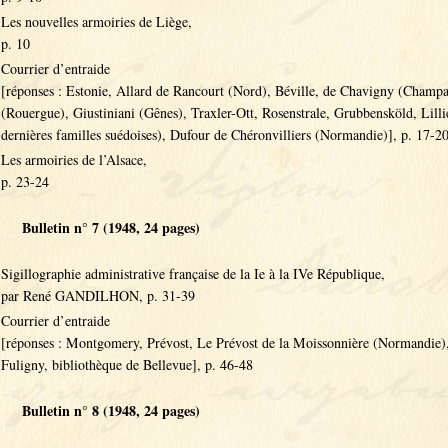
Les nouvelles armoiries de Liège,
p. 10
Courrier d’entraide
[réponses : Estonie, Allard de Rancourt (Nord), Béville, de Chavigny (Champ
(Rouergue), Giustiniani (Gênes), Traxler-Ott, Rosenstrale, Grubbensköld, Lilli
dernières familles suédoises), Dufour de Chéronvilliers (Normandie)], p. 17-2
Les armoiries de l’Alsace,
p. 23-24
Bulletin n° 7 (1948, 24 pages)
Sigillographie administrative française de la Ie à la IVe République,
par René GANDILHON, p. 31-39
Courrier d’entraide
[réponses : Montgomery, Prévost, Le Prévost de la Moissonnière (Normandie)
Fuligny, bibliothèque de Bellevue], p. 46-48
Bulletin n° 8 (1948, 24 pages)