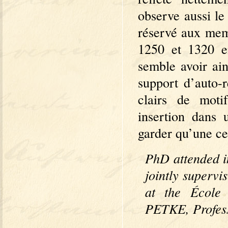
observe aussi le
réservé aux memb
1250 et 1320 en
semble avoir ai
support d’auto-r
clairs de motif
insertion dans 
garder qu’une ce
PhD attended i
jointly superv
at the École
PETKE, Professo