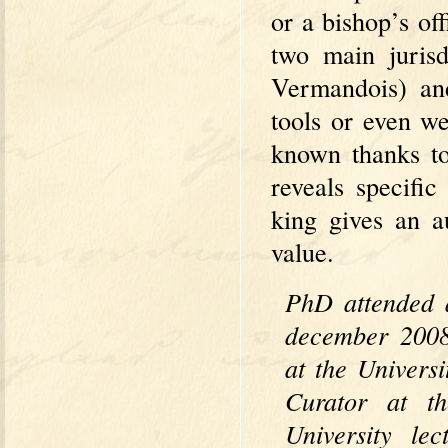
or a bishop’s of
two main jurisd
Vermandois) and
tools or even w
known thanks to
reveals specific
king gives an a
value.
PhD attended a
december 200
at the Univers
Curator at t
University le