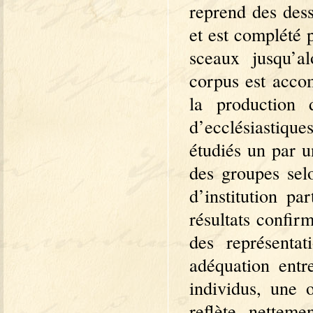
reprend des dess
et est complété 
sceaux jusqu’al
corpus est acco
la production 
d’ecclésiastiques
étudiés un par u
des groupes sel
d’institution pa
résultats confir
des représenta
adéquation entr
individus, une 
reflète netteme