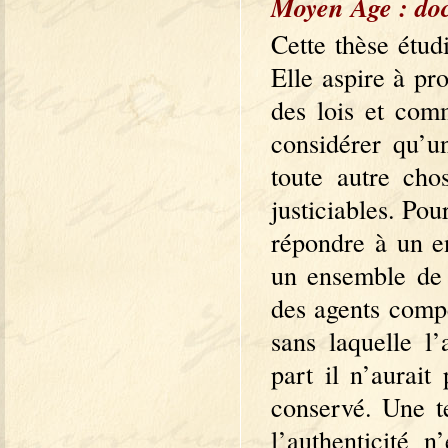
Moyen Âge : doc
Cette thèse étu
Elle aspire à pr
des lois et com
considérer qu’u
toute autre cho
justiciables. Po
répondre à un en
un ensemble de f
des agents compé
sans laquelle l
part il n’aurait
conservé. Une te
l’authenticité 