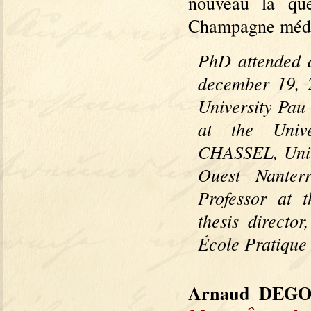
nouveau la que
Champagne médi
PhD attended a
december 19, 2
University Pau
at the Unive
CHASSEL, Unive
Ouest Nanter
Professor at 
thesis directo
École Pratique
Arnaud DEG