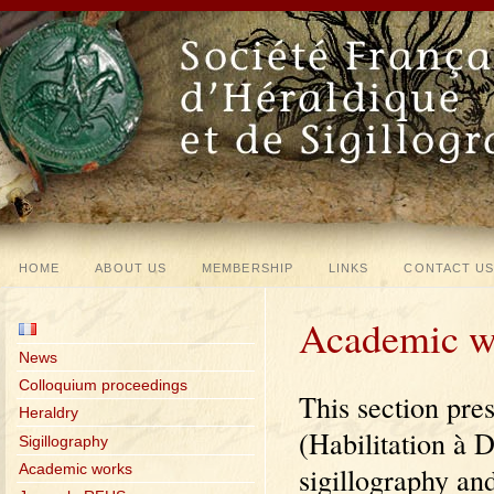
HOME
ABOUT US
MEMBERSHIP
LINKS
CONTACT U
Academic w
News
Colloquium proceedings
This section pre
Heraldry
(Habilitation à D
Sigillography
Academic works
sigillography and