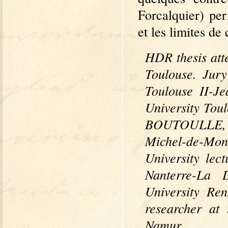
Forcalquier) pe
et les limites d
HDR thesis att
Toulouse. Jury
Toulouse II-J
University Tou
BOUTOULLE, P
Michel-de-Mo
University lec
Nanterre-La 
University Re
researcher at
Namur.