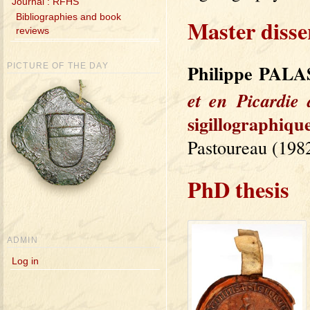
Journal : RFHS
Bibliographies and book
Master disse
reviews
Philippe PALA
PICTURE OF THE DAY
et en Picardie
sigillographiqu
Pastoureau (1982
PhD thesis
ADMIN
Log in