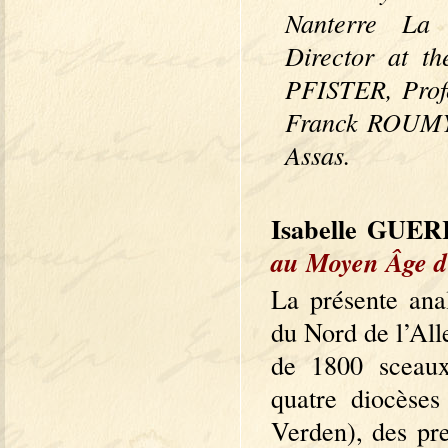
Nanterre La
Director at t
PFISTER, Profe
Franck ROUMY, 
Assas.
Isabelle GUE
au Moyen Âge d’
La présente ana
du Nord de l’All
de 1800 sceaux
quatre diocèses
Verden), des pr