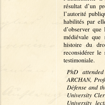
résultat d’un p
l’autorité publ
habilités par e
d’observer que l
médiévale que n
histoire du dro
reconsidérer le 
testimoniale.
PhD attended
ARCHAN, Profes
Défense and th
University Cl
University le